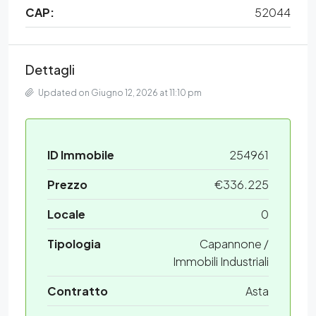
CAP:
52044
Dettagli
Updated on Giugno 12, 2026 at 11:10 pm
ID Immobile
254961
Prezzo
€336.225
Locale
0
Tipologia
Capannone /
Immobili Industriali
Contratto
Asta