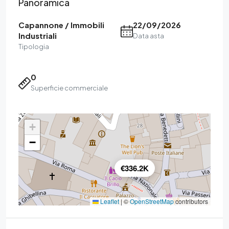
Panoramica
Capannone / Immobili
22/09/2026
Industriali
Data asta
Tipologia
0
Superficie commerciale
+
−
€336.2K
Leaflet
|
©
OpenStreetMap
contributors