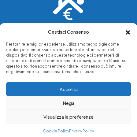
Gestisci Consenso
Vediamo soluzioni dove tu vedi problemi.
Per fornire le migliori esperienze, utilizziamo tecnologie come i
cookie per memorizzare e/o accedere alle informazioni del
Chi siamo
dispositivo. Il consenso a queste tecnologie ci permetterà di
elaborare dati come il comportamento di navigazione o ID unici su
Servizi di tutela legale
questo sito. Non acconsentire o ritirare il consenso può influire
Notizie e approfondimenti
negativamente su alcune caratteristiche e funzioni.
Richiedi una consulenza
Accetta
Nega
© 2025 - Copyright © Luffarelli Aste Immobiliari srl - P.IVA
14571101006 - Tutti i diritti riservati
Visualizza le preferenze
Immobiliare Luffarelli
Cookie Policy
Privacy Policy