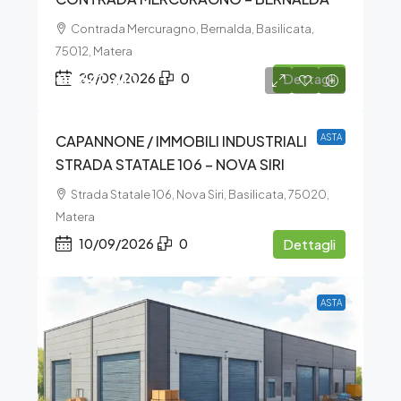
Contrada Mercuragno, Bernalda, Basilicata,
75012, Matera
€1.642.410
29/09/2026
0
Dettagli
CAPANNONE / IMMOBILI INDUSTRIALI
ASTA
STRADA STATALE 106 – NOVA SIRI
Strada Statale 106, Nova Siri, Basilicata, 75020,
Matera
10/09/2026
0
Dettagli
ASTA