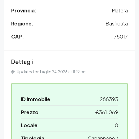
Provincia:
Matera
Regione:
Basilicata
CAP:
75017
Dettagli
Updated on Luglio 24, 2026 at 11:19 pm
ID Immobile
288393
Prezzo
€361.069
Locale
0
Tipologia
Capannone /