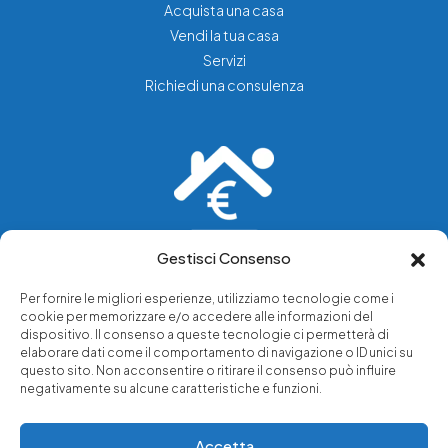
Acquista una casa
Vendi la tua casa
Servizi
Richiedi una consulenza
Gestisci Consenso
Vediamo soluzioni dove tu vedi problemi.
Per fornire le migliori esperienze, utilizziamo tecnologie come i
cookie per memorizzare e/o accedere alle informazioni del
Chi siamo
dispositivo. Il consenso a queste tecnologie ci permetterà di
elaborare dati come il comportamento di navigazione o ID unici su
Servizi di tutela legale
questo sito. Non acconsentire o ritirare il consenso può influire
Notizie e approfondimenti
negativamente su alcune caratteristiche e funzioni.
Richiedi una consulenza
Accetta