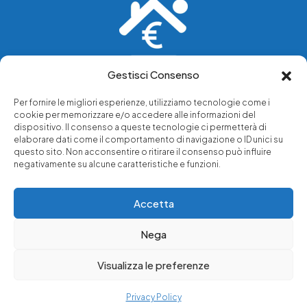
Gestisci Consenso
Vediamo soluzioni dove tu vedi problemi.
Per fornire le migliori esperienze, utilizziamo tecnologie come i
cookie per memorizzare e/o accedere alle informazioni del
Chi siamo
dispositivo. Il consenso a queste tecnologie ci permetterà di
elaborare dati come il comportamento di navigazione o ID unici su
Servizi di tutela legale
questo sito. Non acconsentire o ritirare il consenso può influire
Notizie e approfondimenti
negativamente su alcune caratteristiche e funzioni.
Richiedi una consulenza
Accetta
Nega
© 2025 - Copyright © Luffarelli Aste Immobiliari srl - P.IVA
14571101006 - Tutti i diritti riservati
Visualizza le preferenze
Immobiliare Luffarelli
Privacy Policy