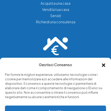
Acquista una casa
Vendi la tua casa
Servizi
Richiedi una consulenza
Gestisci Consenso
Vediamo soluzioni dove tu vedi problemi.
Per fornire le migliori esperienze, utilizziamo tecnologie come i
cookie per memorizzare e/o accedere alle informazioni del
Chi siamo
dispositivo. Il consenso a queste tecnologie ci permetterà di
elaborare dati come il comportamento di navigazione o ID unici su
Servizi di tutela legale
questo sito. Non acconsentire o ritirare il consenso può influire
Notizie e approfondimenti
negativamente su alcune caratteristiche e funzioni.
Richiedi una consulenza