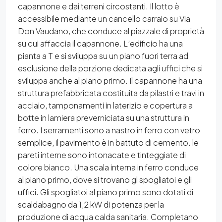
capannone e dai terreni circostanti. Il lotto è
accessibile mediante un cancello carraio su Via
Don Vaudano, che conduce al piazzale di proprietà
su cui affaccia il capannone. L’edificio ha una
pianta a T e si sviluppa su un piano fuori terra ad
esclusione della porzione dedicata agli uffici che si
sviluppa anche al piano primo. Il capannone ha una
struttura prefabbricata costituita da pilastri e travi in
acciaio, tamponamenti in laterizio e copertura a
botte in lamiera preverniciata su una struttura in
ferro. I serramenti sono a nastro in ferro con vetro
semplice, il pavimento è in battuto di cemento. le
pareti interne sono intonacate e tinteggiate di
colore bianco. Una scala interna in ferro conduce
al piano primo, dove si trovano gl spogliatoi e gli
uffici. Gli spogliatoi al piano primo sono dotati di
scaldabagno da 1,2 kW di potenza per la
produzione di acqua calda sanitaria. Completano