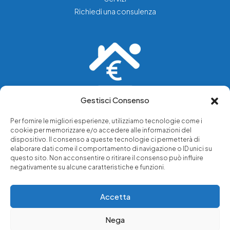
Richiedi una consulenza
Gestisci Consenso
Vediamo soluzioni dove tu vedi problemi.
Per fornire le migliori esperienze, utilizziamo tecnologie come i
cookie per memorizzare e/o accedere alle informazioni del
Chi siamo
dispositivo. Il consenso a queste tecnologie ci permetterà di
Servizi di tutela legale
elaborare dati come il comportamento di navigazione o ID unici su
questo sito. Non acconsentire o ritirare il consenso può influire
Notizie e approfondimenti
negativamente su alcune caratteristiche e funzioni.
Richiedi una consulenza
Accetta
Nega
© 2025 - Copyright © Luffarelli Aste Immobiliari srl - P.IVA