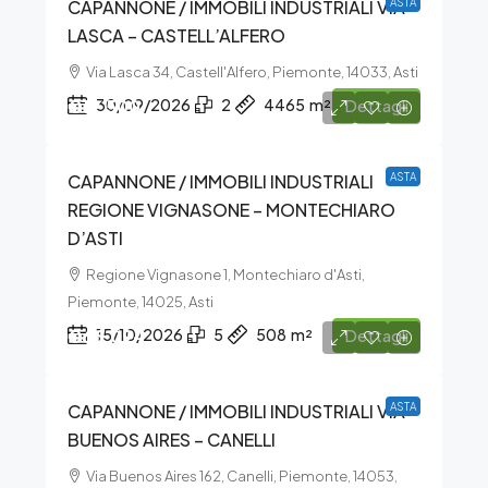
CAPANNONE / IMMOBILI INDUSTRIALI VIA
ASTA
LASCA – CASTELL’ALFERO
Via Lasca 34, Castell'Alfero, Piemonte, 14033, Asti
€19.500
30/09/2026
2
4465
m²
Dettagli
CAPANNONE / IMMOBILI INDUSTRIALI
ASTA
REGIONE VIGNASONE – MONTECHIARO
D’ASTI
Regione Vignasone 1, Montechiaro d'Asti,
Piemonte, 14025, Asti
€66.094
15/10/2026
5
508
m²
Dettagli
CAPANNONE / IMMOBILI INDUSTRIALI VIA
ASTA
BUENOS AIRES – CANELLI
Via Buenos Aires 162, Canelli, Piemonte, 14053,