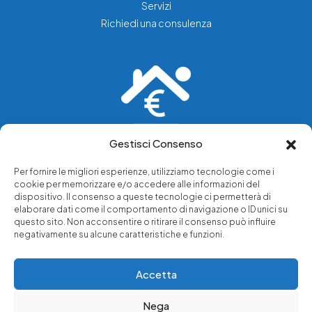
Servizi
Richiedi una consulenza
Gestisci Consenso
Vediamo soluzioni dove tu vedi problemi.
Per fornire le migliori esperienze, utilizziamo tecnologie come i
cookie per memorizzare e/o accedere alle informazioni del
Chi siamo
dispositivo. Il consenso a queste tecnologie ci permetterà di
elaborare dati come il comportamento di navigazione o ID unici su
Servizi di tutela legale
questo sito. Non acconsentire o ritirare il consenso può influire
Notizie e approfondimenti
negativamente su alcune caratteristiche e funzioni.
Richiedi una consulenza
Accetta
Nega