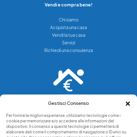
Vendi e compra bene!
Chi siamo
Acquista una casa
Vendi la tua casa
Servizi
Richiedi una consulenza
Gestisci Consenso
Vediamo soluzioni dove tu vedi problemi.
Per fornire le migliori esperienze, utilizziamo tecnologie come i
cookie per memorizzare e/o accedere alle informazioni del
Chi siamo
dispositivo. Il consenso a queste tecnologie ci permetterà di
elaborare dati come il comportamento di navigazione o ID unici su
Servizi di tutela legale