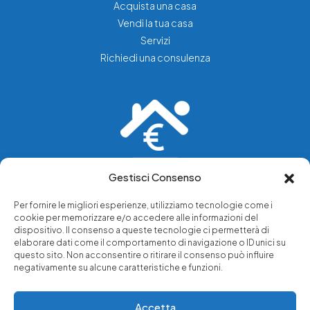
Acquista una casa
Vendi la tua casa
Servizi
Richiedi una consulenza
Gestisci Consenso
Vediamo soluzioni dove tu vedi problemi.
Per fornire le migliori esperienze, utilizziamo tecnologie come i
cookie per memorizzare e/o accedere alle informazioni del
Chi siamo
dispositivo. Il consenso a queste tecnologie ci permetterà di
elaborare dati come il comportamento di navigazione o ID unici su
Servizi di tutela legale
questo sito. Non acconsentire o ritirare il consenso può influire
Notizie e approfondimenti
negativamente su alcune caratteristiche e funzioni.
Richiedi una consulenza
Accetta