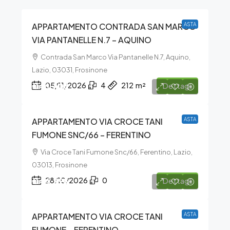
APPARTAMENTO CONTRADA SAN MARCO
ASTA
VIA PANTANELLE N.7 – AQUINO
Contrada San Marco Via Pantanelle N.7, Aquino,
Lazio, 03031, Frosinone
€46.406
05/11/2026
4
212
m²
Dettagli
APPARTAMENTO VIA CROCE TANI
ASTA
FUMONE SNC/66 – FERENTINO
Via Croce Tani Fumone Snc/66, Ferentino, Lazio,
03013, Frosinone
€44.298
28/10/2026
0
Dettagli
APPARTAMENTO VIA CROCE TANI
ASTA
FUMONE – FERENTINO