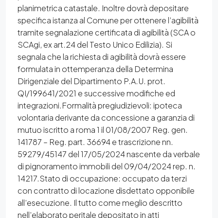
planimetrica catastale. Inoltre dovrà depositare
specifica istanza al Comune per ottenere l’agibilità
tramite segnalazione certificata di agibilità (SCA o
SCAgi, ex art.24 del Testo Unico Edilizia). Si
segnala che la richiesta di agibilità dovrà essere
formulata in ottemperanza della Determina
Dirigenziale del Dipartimento P.A.U. prot.
QI/199641/2021 e successive modifiche ed
integrazioni.Formalità pregiudizievoli: ipoteca
volontaria derivante da concessione a garanzia di
mutuo iscritto a roma 1 il 01/08/2007 Reg. gen.
141787 – Reg. part. 36694 e trascrizione nn.
59279/45147 del 17/05/2024 nascente da verbale
di pignoramento immobili del 09/04/2024 rep. n.
14217.Stato di occupazione: occupato da terzi
con contratto di locazione disdettato opponibile
all’esecuzione. Il tutto come meglio descritto
nell’elaborato peritale depositato in atti