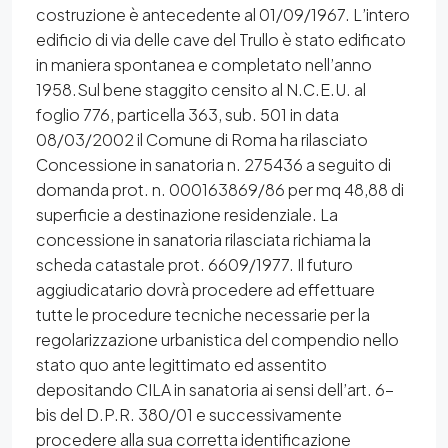
costruzione è antecedente al 01/09/1967. L’intero
edificio di via delle cave del Trullo è stato edificato
in maniera spontanea e completato nell’anno
1958.Sul bene staggito censito al N.C.E.U. al
foglio 776, particella 363, sub. 501 in data
08/03/2002 il Comune di Roma ha rilasciato
Concessione in sanatoria n. 275436 a seguito di
domanda prot. n. 000163869/86 per mq 48,88 di
superficie a destinazione residenziale. La
concessione in sanatoria rilasciata richiama la
scheda catastale prot. 6609/1977. Il futuro
aggiudicatario dovrà procedere ad effettuare
tutte le procedure tecniche necessarie per la
regolarizzazione urbanistica del compendio nello
stato quo ante legittimato ed assentito
depositando CILA in sanatoria ai sensi dell’art. 6-
bis del D.P.R. 380/01 e successivamente
procedere alla sua corretta identificazione