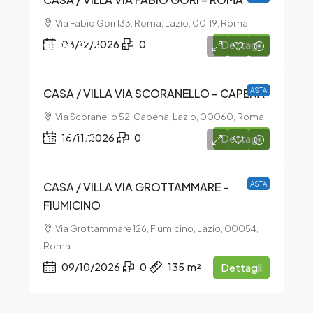
Via Fabio Gori 133, Roma, Lazio, 00119, Roma
€104.475
03/12/2026
0
Dettagli
CASA / VILLA VIA SCORANELLO – CAPENA
ASTA
Via Scoranello 52, Capena, Lazio, 00060, Roma
€343.125
16/11/2026
0
Dettagli
CASA / VILLA VIA GROTTAMMARE –
ASTA
FIUMICINO
Via Grottammare 126, Fiumicino, Lazio, 00054,
Roma
09/10/2026
0
135
m²
Dettagli