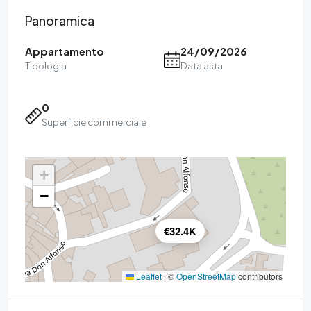
Panoramica
Appartamento
24/09/2026
Tipologia
Data asta
0
Superficie commerciale
+
−
€32.4K
Leaflet
|
©
OpenStreetMap
contributors