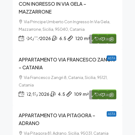
CON INGRESSO IN VIA GELA –
MAZZARRONE
Via Principe Umberto Con Ingresso In Via Gela,
Mazzarrone, Sicilia, 95040, Catania
€37.688
04/11/2026
6.5
120
m²
Dettagli
APPARTAMENTO VIA FRANCESCO ZANGRI
ASTA
– CATANIA
Via Francesco Zangri 8, Catania, Sicilia, 95121,
Catania
€20.849
12/11/2026
4.5
109
m²
Dettagli
APPARTAMENTO VIA PITAGORA –
ASTA
ADRANO
Via Pitagora 81, Adrano, Sicilia, 95031, Catania