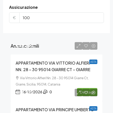
Assicurazione
€
Annunci Simili
€38.250
APPARTAMENTO VIA VITTORIO ALFIERI
ASTA
NN. 28 – 30 95014 GIARRE CT – GIARRE
Via Vittorio Alfieri Nn. 28 - 30 95014 Giarre Ct,
Giarre, Sicilia, 95014, Catania
€55.273
16/10/2026
0
Dettagli
APPARTAMENTO VIA PRINCIPE UMBERTO
ASTA