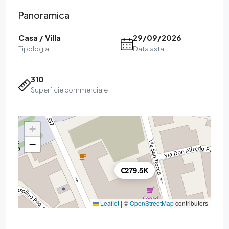
Panoramica
Casa / Villa
29/09/2026
Tipologia
Data asta
310
Superficie commerciale
+
−
€279.5K
Leaflet
|
©
OpenStreetMap
contributors