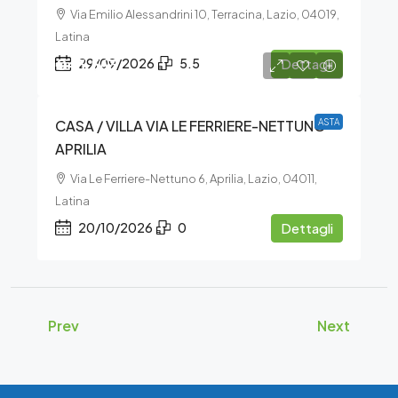
Via Emilio Alessandrini 10, Terracina, Lazio, 04019,
Latina
€45.563
29/09/2026
5.5
Dettagli
CASA / VILLA VIA LE FERRIERE-NETTUNO –
ASTA
APRILIA
Via Le Ferriere-Nettuno 6, Aprilia, Lazio, 04011,
Latina
20/10/2026
0
Dettagli
Prev
Next