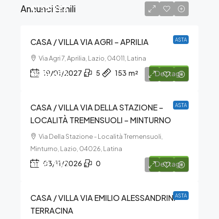
Annunci Simili
€138.223
CASA / VILLA VIA AGRI – APRILIA
ASTA
Via Agri 7, Aprilia, Lazio, 04011, Latina
€271.655
19/01/2027
5
153
m²
Dettagli
CASA / VILLA VIA DELLA STAZIONE –
ASTA
LOCALITÀ TREMENSUOLI – MINTURNO
Via Della Stazione - Località Tremensuoli,
Minturno, Lazio, 04026, Latina
€133.500
03/11/2026
0
Dettagli
CASA / VILLA VIA EMILIO ALESSANDRINI –
ASTA
TERRACINA