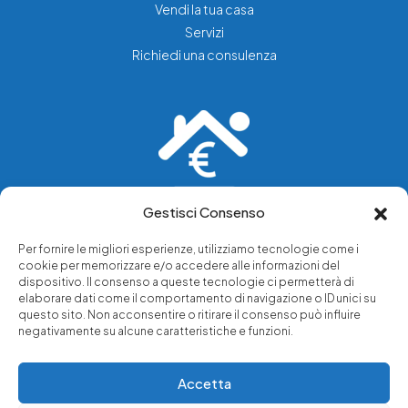
Vendi la tua casa
Servizi
Richiedi una consulenza
Gestisci Consenso
Vediamo soluzioni dove tu vedi problemi.
Per fornire le migliori esperienze, utilizziamo tecnologie come i
cookie per memorizzare e/o accedere alle informazioni del
Chi siamo
dispositivo. Il consenso a queste tecnologie ci permetterà di
elaborare dati come il comportamento di navigazione o ID unici su
Servizi di tutela legale
questo sito. Non acconsentire o ritirare il consenso può influire
Notizie e approfondimenti
negativamente su alcune caratteristiche e funzioni.
Richiedi una consulenza
Accetta