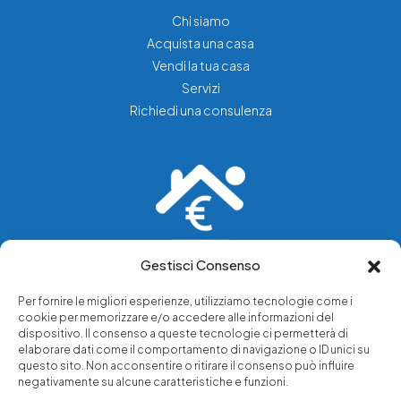
Chi siamo
Acquista una casa
Vendi la tua casa
Servizi
Richiedi una consulenza
Gestisci Consenso
Vediamo soluzioni dove tu vedi problemi.
Per fornire le migliori esperienze, utilizziamo tecnologie come i
cookie per memorizzare e/o accedere alle informazioni del
Chi siamo
dispositivo. Il consenso a queste tecnologie ci permetterà di
elaborare dati come il comportamento di navigazione o ID unici su
Servizi di tutela legale
questo sito. Non acconsentire o ritirare il consenso può influire
Notizie e approfondimenti
negativamente su alcune caratteristiche e funzioni.
Richiedi una consulenza