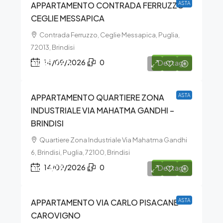
APPARTAMENTO CONTRADA FERRUZZO –
ASTA
CEGLIE MESSAPICA
Contrada Ferruzzo, Ceglie Messapica, Puglia,
72013, Brindisi
€295.098
14/09/2026
0
Dettagli
APPARTAMENTO QUARTIERE ZONA
ASTA
INDUSTRIALE VIA MAHATMA GANDHI –
BRINDISI
Quartiere Zona Industriale Via Mahatma Gandhi
6, Brindisi, Puglia, 72100, Brindisi
€61.875
14/09/2026
0
Dettagli
APPARTAMENTO VIA CARLO PISACANE –
ASTA
CAROVIGNO