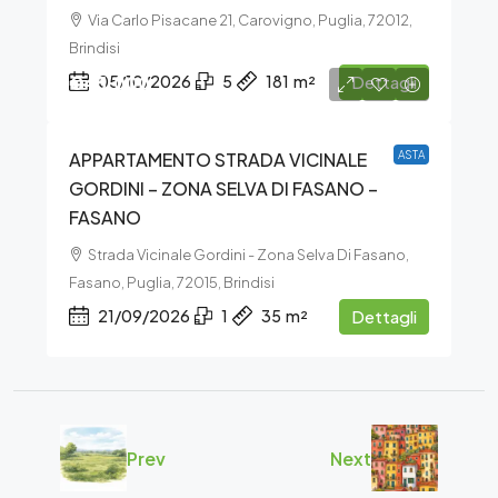
Via Carlo Pisacane 21, Carovigno, Puglia, 72012,
Brindisi
€45.000
05/10/2026
5
181
m²
Dettagli
APPARTAMENTO STRADA VICINALE
ASTA
GORDINI – ZONA SELVA DI FASANO –
FASANO
Strada Vicinale Gordini - Zona Selva Di Fasano,
Fasano, Puglia, 72015, Brindisi
21/09/2026
1
35
m²
Dettagli
Prev
Next