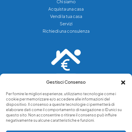
Chi siamo
Acquista una casa
Vendi la tua casa
Servizi
Richiedi una consulenza
Gestisci Consenso
Vediamo soluzioni dove tu vedi problemi.
Per fornire le migliori esperienze, utilizziamo tecnologie come i
cookie per memorizzare e/o accedere alle informazioni del
Chi siamo
dispositivo. Il consenso a queste tecnologie ci permetterà di
elaborare dati come il comportamento di navigazione o ID unici su
Servizi di tutela legale
questo sito. Non acconsentire o ritirare il consenso può influire
Notizie e approfondimenti
negativamente su alcune caratteristiche e funzioni.
Richiedi una consulenza