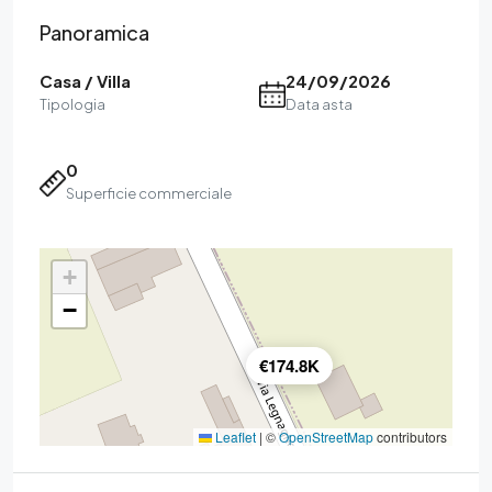
Panoramica
Casa / Villa
24/09/2026
Tipologia
Data asta
0
Superficie commerciale
+
−
€174.8K
Leaflet
|
©
OpenStreetMap
contributors