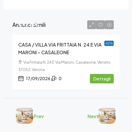
Annunci Simili
€49.500
CASA / VILLA VIA FRITTAIA N. 24 E VIA
ASTA
MARONI – CASALEONE
Via Frittaia N. 24 E Via Maroni, Casaleone, Veneto,
37052, Verona
17/09/2026
0
Dettagli
Prev
Next