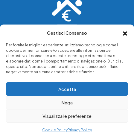
Gestisci Consenso
Vediamo soluzioni dove tu vedi problemi.
Per fornire le migliori esperienze, utilizziamo tecnologie come i
cookie per memorizzare e/o accedere alle informazioni del
Chi siamo
dispositivo. Il consenso a queste tecnologie ci permetterà di
elaborare dati come il comportamento di navigazione o ID unici su
Servizi di tutela legale
questo sito. Non acconsentire o ritirare il consenso può influire
Notizie e approfondimenti
negativamente su alcune caratteristiche e funzioni.
Richiedi una consulenza
Accetta
Nega
© 2025 - Copyright © Luffarelli Aste Immobiliari srl - P.IVA
14571101006 - Tutti i diritti riservati
Visualizza le preferenze
Immobiliare Luffarelli
Cookie Policy
Privacy Policy