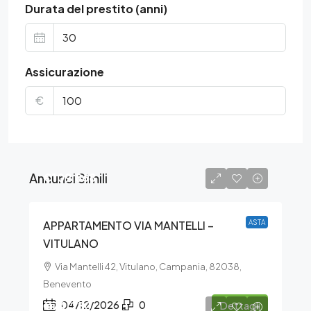
Durata del prestito (anni)
Assicurazione
€
Annunci Simili
€109.868
APPARTAMENTO VIA MANTELLI –
ASTA
VITULANO
Via Mantelli 42, Vitulano, Campania, 82038,
Benevento
€74.280
04/12/2026
0
Dettagli