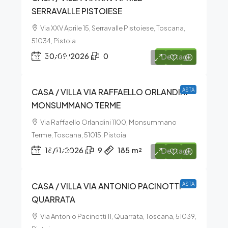
SERRAVALLE PISTOIESE
Via XXV Aprile 15, Serravalle Pistoiese, Toscana,
51034, Pistoia
€121.500
30/09/2026
0
Dettagli
CASA / VILLA VIA RAFFAELLO ORLANDINI –
ASTA
MONSUMMANO TERME
Via Raffaello Orlandini 1100, Monsummano
Terme, Toscana, 51015, Pistoia
€170.250
18/11/2026
9
185
m²
Dettagli
CASA / VILLA VIA ANTONIO PACINOTTI –
ASTA
QUARRATA
Via Antonio Pacinotti 11, Quarrata, Toscana, 51039,