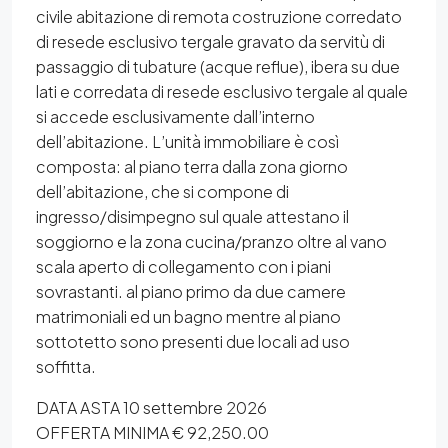
civile abitazione di remota costruzione corredato
di resede esclusivo tergale gravato da servitù di
passaggio di tubature (acque reflue), ibera su due
lati e corredata di resede esclusivo tergale al quale
si accede esclusivamente dall’interno
dell’abitazione. L’unità immobiliare è così
composta: al piano terra dalla zona giorno
dell’abitazione, che si compone di
ingresso/disimpegno sul quale attestano il
soggiorno e la zona cucina/pranzo oltre al vano
scala aperto di collegamento con i piani
sovrastanti. al piano primo da due camere
matrimoniali ed un bagno mentre al piano
sottotetto sono presenti due locali ad uso
soffitta.
DATA ASTA 10 settembre 2026
OFFERTA MINIMA € 92,250.00