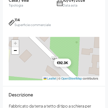
Casa / Villa
10/09/2026
Tipologia
Data asta
114
Superficie commerciale
+
−
€92.3K
Leaflet
|
©
OpenStreetMap
contributors
Descrizione
Fabbricato da terra a tetto di tipo a schiera per