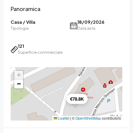
Panoramica
Casa / Villa
18/09/2026
Tipologia
Data asta
121
Superficie commerciale
+
−
€78.8K
Leaflet
|
©
OpenStreetMap
contributors