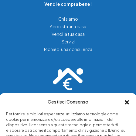
Vendi e compra bene!
Chi siamo
Acquista una casa
Vendi la tua casa
Servizi
Richiedi una consulenza
Gestisci Consenso
Vediamo soluzioni dove tu vedi problemi.
Per fornire le migliori esperienze, utilizziamo tecnologie come i
cookie per memorizzare e/o accedere alle informazioni del
Chi siamo
dispositivo. Il consenso a queste tecnologie ci permetterà di
elaborare dati come il comportamento di navigazione o ID unici su
Servizi di tutela legale
questo sito. Non acconsentire o ritirare il consenso può influire