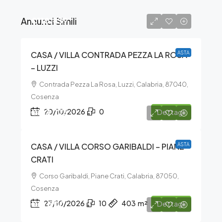
Annunci Simili
€110.439
CASA / VILLA CONTRADA PEZZA LA ROSA
ASTA
– LUZZI
Contrada Pezza La Rosa, Luzzi, Calabria, 87040,
Cosenza
€163.776
20/10/2026
0
Dettagli
CASA / VILLA CORSO GARIBALDI – PIANE
ASTA
CRATI
Corso Garibaldi, Piane Crati, Calabria, 87050,
Cosenza
€16.500
27/10/2026
10
403
m²
Dettagli