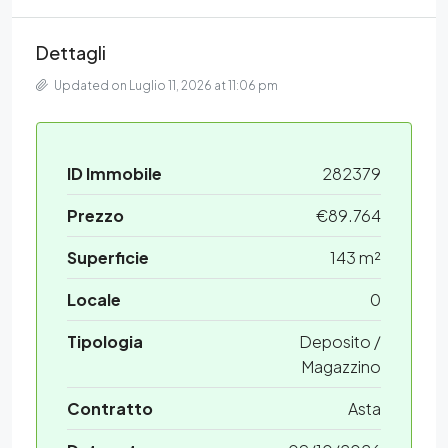
Dettagli
Updated on Luglio 11, 2026 at 11:06 pm
ID Immobile
282379
Prezzo
€89.764
Superficie
143 m²
Locale
0
Tipologia
Deposito /
Magazzino
Contratto
Asta