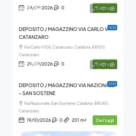
€213.202
29/09/2026
0
Dettagli
DEPOSITO / MAGAZZINO VIA CARLO V –
ASTA
CATANZARO
Via Carlo V 106, Catanzaro, Calabria, 88100,
Catanzaro
€51.255
29/09/2026
0
Dettagli
DEPOSITO / MAGAZZINO VIA NAZIONALE
ASTA
– SAN SOSTENE
Via Nazionale, San Sostene, Calabria, 88060,
Catanzaro
19/10/2026
0
201
m²
Dettagli