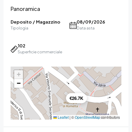
Panoramica
Deposito / Magazzino
08/09/2026
Tipologia
Data asta
102
Superficie commerciale
+
−
€26.7K
Leaflet
|
©
OpenStreetMap
contributors