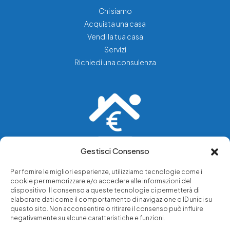
Chi siamo
Acquista una casa
Vendi la tua casa
Servizi
Richiedi una consulenza
Gestisci Consenso
Vediamo soluzioni dove tu vedi problemi.
Per fornire le migliori esperienze, utilizziamo tecnologie come i
cookie per memorizzare e/o accedere alle informazioni del
Chi siamo
dispositivo. Il consenso a queste tecnologie ci permetterà di
elaborare dati come il comportamento di navigazione o ID unici su
Servizi di tutela legale
questo sito. Non acconsentire o ritirare il consenso può influire
Notizie e approfondimenti
negativamente su alcune caratteristiche e funzioni.
Richiedi una consulenza