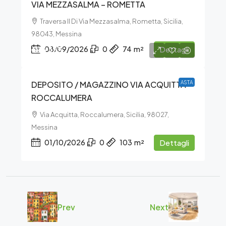
VIA MEZZASALMA – ROMETTA
Traversa II Di Via Mezzasalma, Rometta, Sicilia,
98043, Messina
€13.133
08/09/2026
0
74
m²
Dettagli
DEPOSITO / MAGAZZINO VIA ACQUITTA –
ASTA
ROCCALUMERA
Via Acquitta, Roccalumera, Sicilia, 98027,
Messina
01/10/2026
0
103
m²
Dettagli
Prev
Next