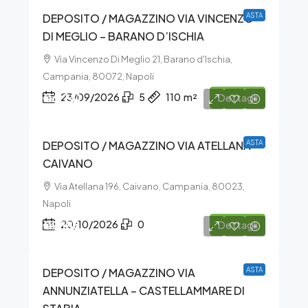
DEPOSITO / MAGAZZINO VIA VINCENZO
ASTA
DI MEGLIO – BARANO D’ISCHIA
Via Vincenzo Di Meglio 21, Barano d'Ischia,
Campania, 80072, Napoli
€6.741
23/09/2026
5
110
m²
Dettagli
DEPOSITO / MAGAZZINO VIA ATELLANA –
ASTA
CAIVANO
Via Atellana 196, Caivano, Campania, 80023,
Napoli
€9.188
20/10/2026
0
Dettagli
DEPOSITO / MAGAZZINO VIA
ASTA
ANNUNZIATELLA – CASTELLAMMARE DI