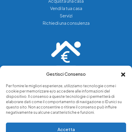
Acquista una casa
Vendi la tua casa
Servizi
Richiedi una consulenza
Gestisci Consenso
Vediamo soluzioni dove tu vedi problemi.
Per fornire le migliori esperienze, utilizziamo tecnologie come i
cookie per memorizzare e/o accedere alle informazioni del
Chi siamo
dispositivo. Il consenso a queste tecnologie ci permetterà di
elaborare dati come il comportamento di navigazione o ID unici su
Servizi di tutela legale
questo sito. Non acconsentire o ritirare il consenso può influire
Notizie e approfondimenti
negativamente su alcune caratteristiche e funzioni.
Richiedi una consulenza
Accetta