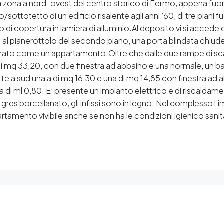
lla zona a nord-ovest del centro storico di Fermo, appena fuori
/sottotetto di un edificio risalente agli anni ’60, di tre pian
di copertura in lamiera di alluminio.Al deposito vi si accede d
 al pianerottolo del secondo piano, una porta blindata chiude 
rato come un appartamento.Oltre che dalle due rampe di sca
di mq 33,20, con due finestra ad abbaino e una normale, un bag
te a sud una a di mq 16,30 e una di mq 14,85 con finestra ad a
a di ml 0,80. E’ presente un impianto elettrico e di riscaldam
n gres porcellanato, gli infissi sono in legno. Nel complesso 
artamento vivibile anche se non ha le condizioni igienico sani