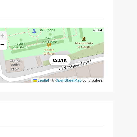
+
−
€32.1K
Leaflet
|
©
OpenStreetMap
contributors