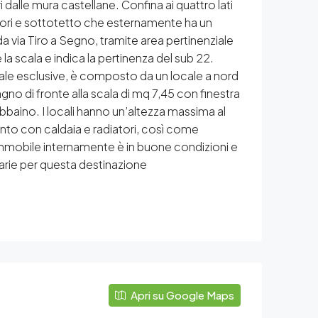
 dalle mura castellane. Confina ai quattro lati
i fuori e sottotetto che esternamente ha un
a via Tiro a Segno, tramite area pertinenziale
la scala e indica la pertinenza del sub 22.
le esclusive, è composto da un locale a nord
no di fronte alla scala di mq 7,45 con finestra
bbaino. I locali hanno un’altezza massima al
ento con caldaia e radiatori, così come
l’immobile internamente è in buone condizioni e
tarie per questa destinazione
Apri su Google Maps