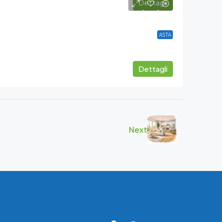
Dettagli
ASTA
Dettagli
Next