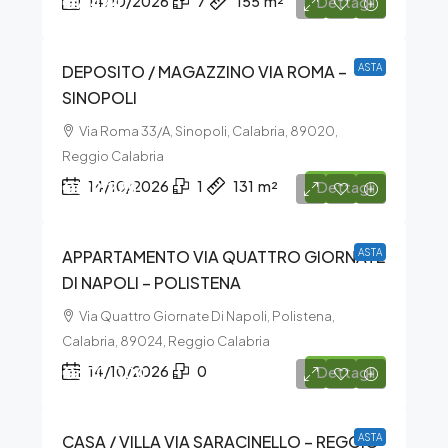
€7.424
14/10/2026
7
155
m²
Dettagli
DEPOSITO / MAGAZZINO VIA ROMA –
ASTA
SINOPOLI
Via Roma 33/A, Sinopoli, Calabria, 89020,
Reggio Calabria
€129.225
14/10/2026
1
131
m²
Dettagli
APPARTAMENTO VIA QUATTRO GIORNATE
ASTA
DI NAPOLI – POLISTENA
Via Quattro Giornate Di Napoli, Polistena,
Calabria, 89024, Reggio Calabria
€300.000
14/10/2026
0
Dettagli
CASA / VILLA VIA SARACINELLO – REGGIO
ASTA