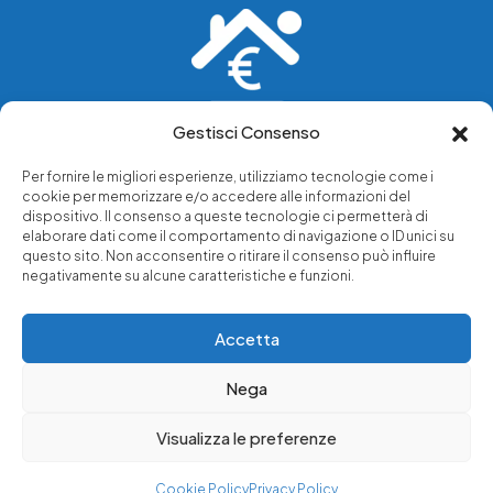
Gestisci Consenso
Vediamo soluzioni dove tu vedi problemi.
Per fornire le migliori esperienze, utilizziamo tecnologie come i
cookie per memorizzare e/o accedere alle informazioni del
Chi siamo
dispositivo. Il consenso a queste tecnologie ci permetterà di
elaborare dati come il comportamento di navigazione o ID unici su
Servizi di tutela legale
questo sito. Non acconsentire o ritirare il consenso può influire
Notizie e approfondimenti
negativamente su alcune caratteristiche e funzioni.
Richiedi una consulenza
Accetta
Nega
© 2025 - Copyright © Luffarelli Aste Immobiliari srl - P.IVA
14571101006 - Tutti i diritti riservati
Visualizza le preferenze
Immobiliare Luffarelli
Cookie Policy
Privacy Policy