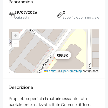
Panoramica
29/07/2026
0
Data asta
Superficie commerciale
+
−
€68.8K
Leaflet
|
©
OpenStreetMap
contributors
Descrizione
Proprietà superficiaria autorimessa interrata
parzialmente realizzata sita in Comune di Roma,