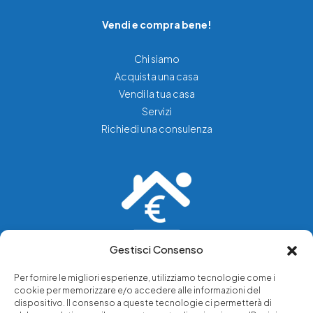
Vendi e compra bene!
Chi siamo
Acquista una casa
Vendi la tua casa
Servizi
Richiedi una consulenza
Gestisci Consenso
Vediamo soluzioni dove tu vedi problemi.
Per fornire le migliori esperienze, utilizziamo tecnologie come i
cookie per memorizzare e/o accedere alle informazioni del
Chi siamo
dispositivo. Il consenso a queste tecnologie ci permetterà di