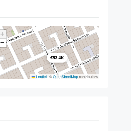
+
−
€53.4K
Leaflet
|
©
OpenStreetMap
contributors