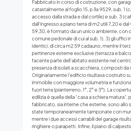
Fabbricato in corso di costruzione, con garage
catastalmente al foglio 15, p.lla 9529, sub. 1
accesso dalla strada e dal cortile) e sub. 3 (ca
dall’ingresso a piano terra di m2 utili 7,20 e dal
59,30, è formato da un unico ambiente, con dup
comune pedonale di cui al sub. 1). 3) gli uffic
identici, di circa m2 59 cadauno, mentre il ter
pertinenze esterne esclusive (terrazza e balconi
facente parte dell’abitato esistente nel centr
presenza di isolati a scacchiera, composti da sing
Originariamente l’edificio risultava costruito 
immobile con maggiore volumetria e funzionalit
fuori terra (pianterreno, 1°, 2° e 3°). La coper
edilizia è quella della “casa a schiera matura”, p
fabbricato, sia interne che esterne, sono allo s
state temporaneamente tamponate con muratura d
mentre i due accessi carrabili del garage risult
ringhiere o parapetti. Infine, il piano di calpe