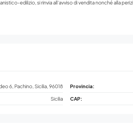
nistico-edilizio, si rinvia all’avviso di vendita nonché alla periz
eo 6, Pachino, Sicilia, 96018
Provincia:
Sicilia
CAP: