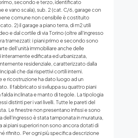
 primo, secondo e terzo, identificato
ne e vano scala), sub. 2 (cat. C/6, garage con
 il bene comune non censibile è costituito
ato. 2) il garage a piano terra, di m2 utili
e dal cortile di via Torino (oltre all’ingresso
cora tramezzati: i piani primo e secondo sono
arte dell’unità immobiliare anche delle
mai interamente edificata ed urbanizzata,
entemente residenziale, caratterizzato dalla
ipali che dai rispettivi cortili interni.
ne e ricostruzione ha dato luogo ad un
 Il fabbricato si sviluppa su quattro piani
a falda inclinata e manto di tegole. La tipologia
istinti per i vari livelli. Tutte le pareti del
ista. Le finestre non presentano infissi e sono
a dell’ingresso è stata tamponata in muratura,
a ai piani superiori non sono ancora dotati di
né rifinito. Per ogni più specifica descrizione