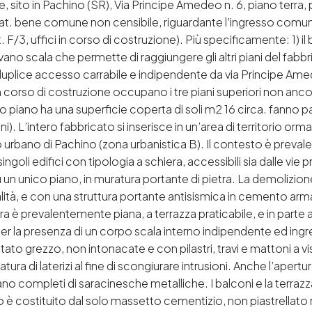
, sito in Pachino (SR), Via Principe Amedeo n. 6, piano terra,
 (cat. bene comune non censibile, riguardante l’ingresso comu
t. F/3, uffici in corso di costruzione). Più specificamente: 1)
 vano scala che permette di raggiungere gli altri piani del fabbric
lice accesso carrabile e indipendente da via Principe Amedeo 
i in corso di costruzione occupano i tre piani superiori non an
zo piano ha una superficie coperta di soli m2 16 circa. fanno p
). L’intero fabbricato si inserisce in un’area di territorio or
o urbano di Pachino (zona urbanistica B). Il contesto è preval
oli edifici con tipologia a schiera, accessibili sia dalle vie princ
su un unico piano, in muratura portante di pietra. La demolizio
à, e con una struttura portante antisismica in cemento armato.
tura è prevalentemente piana, a terrazza praticabile, e in parte 
er la presenza di un corpo scala interno indipendente ed ingressi d
tato grezzo, non intonacate e con pilastri, travi e mattoni a v
i laterizi al fine di scongiurare intrusioni. Anche l’apertur
ano completi di saracinesche metalliche. I balconi e la terrazz
stio è costituito dal solo massetto cementizio, non piastrellato 