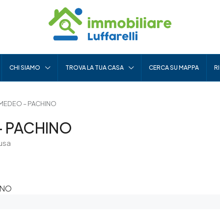
CHI SIAMO
TROVA LA TUA CASA
CERCA SU MAPPA
R
 AMEDEO – PACHINO
 – PACHINO
cusa