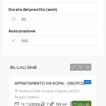
Durata del prestito (anni)
Assicurazione
€
Annunci Simili
€8.179
APPARTAMENTO VIA ROMA – SINOPOLI
ASTA
Via Roma 33/A, Sinopoli, Calabria, 89020,
Reggio Calabria
€7.424
14/10/2026
7
155
m²
Dettagli