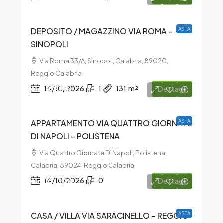
DEPOSITO / MAGAZZINO VIA ROMA –
ASTA
SINOPOLI
Via Roma 33/A, Sinopoli, Calabria, 89020,
Reggio Calabria
€129.225
14/10/2026
1
131
m²
Dettagli
APPARTAMENTO VIA QUATTRO GIORNATE
ASTA
DI NAPOLI – POLISTENA
Via Quattro Giornate Di Napoli, Polistena,
Calabria, 89024, Reggio Calabria
€300.000
14/10/2026
0
Dettagli
CASA / VILLA VIA SARACINELLO – REGGIO
ASTA