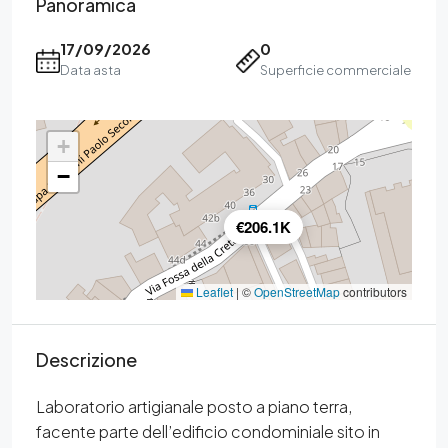
Panoramica
17/09/2026
0
Data asta
Superficie commerciale
+
−
€206.1K
Leaflet
|
©
OpenStreetMap
contributors
Descrizione
Laboratorio artigianale posto a piano terra,
facente parte dell’edificio condominiale sito in