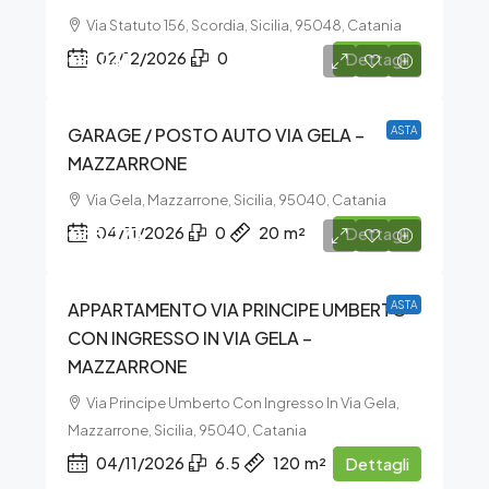
Via Statuto 156, Scordia, Sicilia, 95048, Catania
€5.031
02/12/2026
0
Dettagli
GARAGE / POSTO AUTO VIA GELA –
ASTA
MAZZARRONE
Via Gela, Mazzarrone, Sicilia, 95040, Catania
€55.273
04/11/2026
0
20
m²
Dettagli
APPARTAMENTO VIA PRINCIPE UMBERTO
ASTA
CON INGRESSO IN VIA GELA –
MAZZARRONE
Via Principe Umberto Con Ingresso In Via Gela,
Mazzarrone, Sicilia, 95040, Catania
04/11/2026
6.5
120
m²
Dettagli