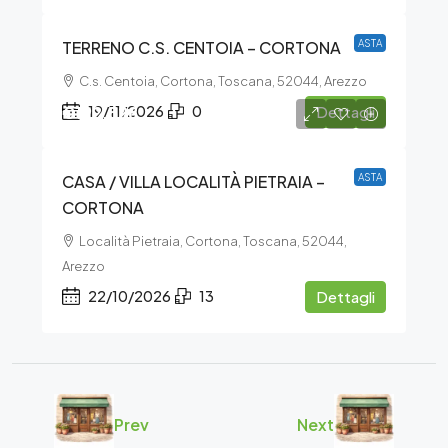
TERRENO C.S. CENTOIA – CORTONA
ASTA
C.s. Centoia, Cortona, Toscana, 52044, Arezzo
€192.528
19/11/2026
0
Dettagli
CASA / VILLA LOCALITÀ PIETRAIA –
ASTA
CORTONA
Località Pietraia, Cortona, Toscana, 52044,
Arezzo
22/10/2026
13
Dettagli
Prev
Next