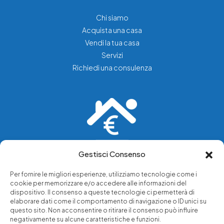
Chi siamo
Acquista una casa
Vendi la tua casa
Servizi
Richiedi una consulenza
Gestisci Consenso
Vediamo soluzioni dove tu vedi problemi.
Per fornire le migliori esperienze, utilizziamo tecnologie come i
cookie per memorizzare e/o accedere alle informazioni del
Chi siamo
dispositivo. Il consenso a queste tecnologie ci permetterà di
elaborare dati come il comportamento di navigazione o ID unici su
Servizi di tutela legale
questo sito. Non acconsentire o ritirare il consenso può influire
Notizie e approfondimenti
negativamente su alcune caratteristiche e funzioni.