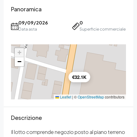
Panoramica
09/09/2026
0
Data asta
Superficie commerciale
+
−
€32.1K
Leaflet
|
©
OpenStreetMap
contributors
Descrizione
Il lotto comprende negozio posto al piano terreno