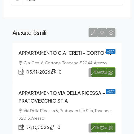
Annunci Simili
€25.467
APPARTAMENTO C.A. CRETI – CORTONA
ASTA
C.a. Creti 6, Cortona, Toscana, 52044, Arezzo
€28.282
05/11/2026
0
Dettagli
APPARTAMENTO VIA DELLA RICESSA –
ASTA
PRATOVECCHIO STIA
Via Della Ricessa 6, Pratovecchio Stia, Toscana,
52015, Arezzo
€46.080
17/11/2026
0
Dettagli