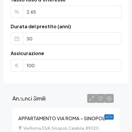
%
Durata del prestito (anni)
Assicurazione
€
Annunci Simili
€8.179
APPARTAMENTO VIA ROMA – SINOPOLI
ASTA
Via Roma 33/A, Sinopoli, Calabria, 89020,