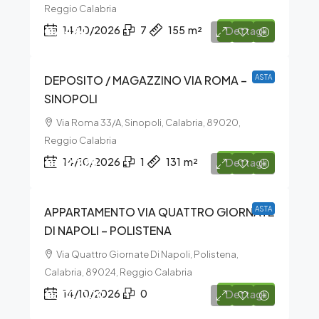
Reggio Calabria
€7.424
14/10/2026
7
155
m²
Dettagli
DEPOSITO / MAGAZZINO VIA ROMA –
ASTA
SINOPOLI
Via Roma 33/A, Sinopoli, Calabria, 89020,
Reggio Calabria
€129.225
14/10/2026
1
131
m²
Dettagli
APPARTAMENTO VIA QUATTRO GIORNATE
ASTA
DI NAPOLI – POLISTENA
Via Quattro Giornate Di Napoli, Polistena,
Calabria, 89024, Reggio Calabria
€300.000
14/10/2026
0
Dettagli