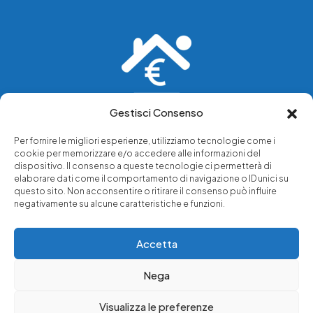
Gestisci Consenso
Vediamo soluzioni dove tu vedi problemi.
Per fornire le migliori esperienze, utilizziamo tecnologie come i
cookie per memorizzare e/o accedere alle informazioni del
Chi siamo
dispositivo. Il consenso a queste tecnologie ci permetterà di
elaborare dati come il comportamento di navigazione o ID unici su
Servizi di tutela legale
questo sito. Non acconsentire o ritirare il consenso può influire
Notizie e approfondimenti
negativamente su alcune caratteristiche e funzioni.
Richiedi una consulenza
Accetta
Nega
© 2025 - Copyright © Luffarelli Aste Immobiliari srl - P.IVA
14571101006 - Tutti i diritti riservati
Visualizza le preferenze