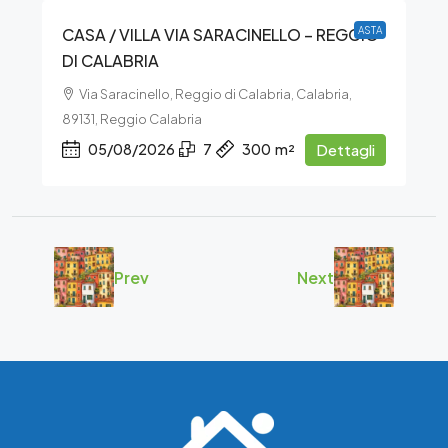
CASA / VILLA VIA SARACINELLO – REGGIO
ASTA
DI CALABRIA
Via Saracinello, Reggio di Calabria, Calabria,
89131, Reggio Calabria
05/08/2026
7
300
m²
Dettagli
Prev
Next