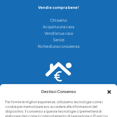
Vendi e compra bene!
Chi siamo
Acquista una casa
Vendi la tua casa
Servizi
Richiedi una consulenza
Gestisci Consenso
Vediamo soluzioni dove tu vedi problemi.
Per fornire le migliori esperienze, utilizziamo tecnologie come i
cookie per memorizzare e/o accedere alle informazioni del
Chi siamo
dispositivo. Il consenso a queste tecnologie ci permetterà di
elaborare dati come il comportamento di navigazione o ID unici su
Servizi di tutela legale