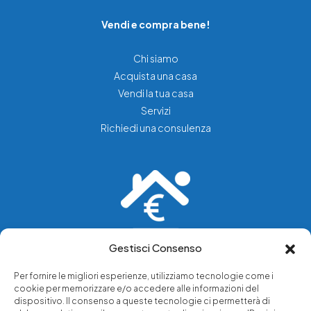
Vendi e compra bene!
Chi siamo
Acquista una casa
Vendi la tua casa
Servizi
Richiedi una consulenza
Gestisci Consenso
Vediamo soluzioni dove tu vedi problemi.
Per fornire le migliori esperienze, utilizziamo tecnologie come i
cookie per memorizzare e/o accedere alle informazioni del
Chi siamo
dispositivo. Il consenso a queste tecnologie ci permetterà di