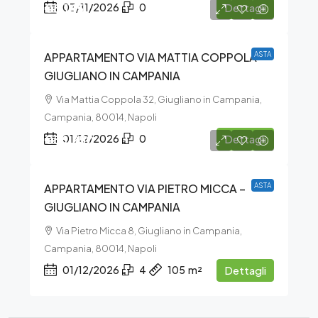
€8.145
03/11/2026
0
Dettagli
APPARTAMENTO VIA MATTIA COPPOLA –
ASTA
GIUGLIANO IN CAMPANIA
Via Mattia Coppola 32, Giugliano in Campania,
Campania, 80014, Napoli
€56.250
01/12/2026
0
Dettagli
APPARTAMENTO VIA PIETRO MICCA –
ASTA
GIUGLIANO IN CAMPANIA
Via Pietro Micca 8, Giugliano in Campania,
Campania, 80014, Napoli
01/12/2026
4
105
m²
Dettagli