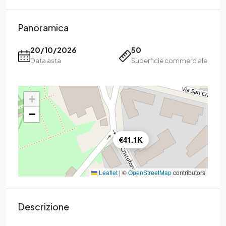
Panoramica
20/10/2026
50
Data asta
Superficie commerciale
+
−
€41.1K
Leaflet
|
©
OpenStreetMap
contributors
Descrizione