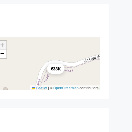
+
−
€33K
Leaflet
|
©
OpenStreetMap
contributors