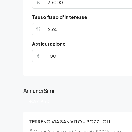
€
Tasso fisso d'interesse
%
Assicurazione
€
Annunci Simili
€37.950
TERRENO VIA SAN VITO – POZZUOLI
Via San Vito, Pozzuoli, Campania, 80078, Napoli