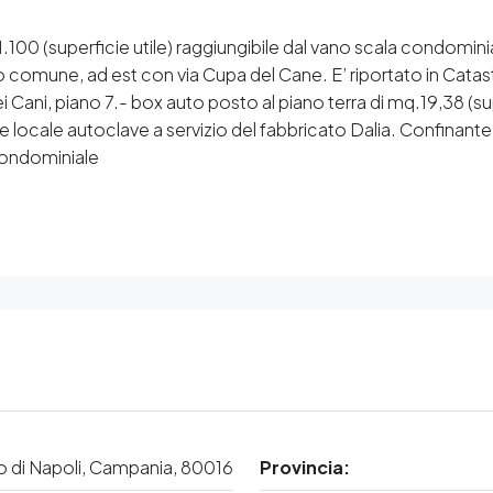
1.100 (superficie utile) raggiungibile dal vano scala condomin
no comune, ad est con via Cupa del Cane. E’ riportato in Catasto
ani, piano 7.- box auto posto al piano terra di mq.19,38 (super
me locale autoclave a servizio del fabbricato Dalia. Confinan
condominiale
o di Napoli, Campania, 80016
Provincia: