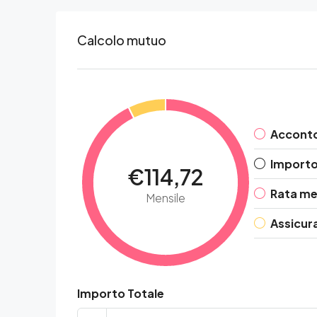
Calcolo mutuo
Accont
Importo 
€114,72
Rata me
Mensile
Assicur
Importo Totale