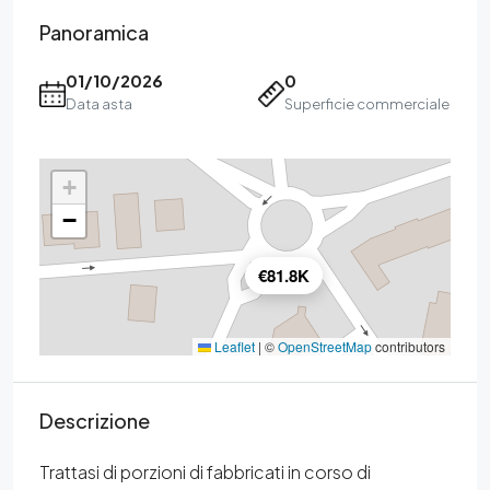
Panoramica
01/10/2026
0
Data asta
Superficie commerciale
+
−
€81.8K
Leaflet
|
©
OpenStreetMap
contributors
Descrizione
Trattasi di porzioni di fabbricati in corso di