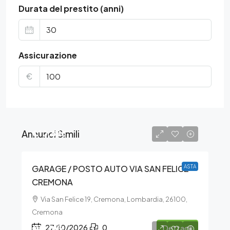
Durata del prestito (anni)
Assicurazione
€
Annunci Simili
€10.688
GARAGE / POSTO AUTO VIA SAN FELICE –
ASTA
CREMONA
Via San Felice 19, Cremona, Lombardia, 26100,
Cremona
€11.813
27/10/2026
0
Dettagli