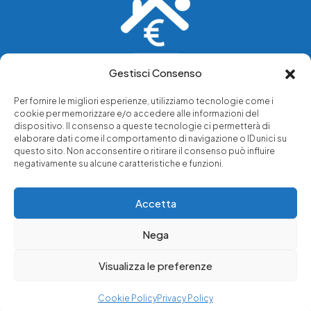
Gestisci Consenso
Vediamo soluzioni dove tu vedi problemi.
Per fornire le migliori esperienze, utilizziamo tecnologie come i
cookie per memorizzare e/o accedere alle informazioni del
Chi siamo
dispositivo. Il consenso a queste tecnologie ci permetterà di
elaborare dati come il comportamento di navigazione o ID unici su
Servizi di tutela legale
questo sito. Non acconsentire o ritirare il consenso può influire
Notizie e approfondimenti
negativamente su alcune caratteristiche e funzioni.
Richiedi una consulenza
Accetta
Nega
© 2025 - Copyright © Luffarelli Aste Immobiliari srl - P.IVA
14571101006 - Tutti i diritti riservati
Visualizza le preferenze
Immobiliare Luffarelli
Cookie Policy
Privacy Policy