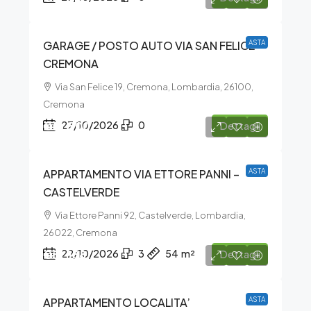
GARAGE / POSTO AUTO VIA SAN FELICE –
ASTA
CREMONA
Via San Felice 19, Cremona, Lombardia, 26100,
Cremona
€16.500
27/10/2026
0
Dettagli
APPARTAMENTO VIA ETTORE PANNI –
ASTA
CASTELVERDE
Via Ettore Panni 92, Castelverde, Lombardia,
26022, Cremona
€51.188
22/10/2026
3
54
m²
Dettagli
APPARTAMENTO LOCALITA’
ASTA