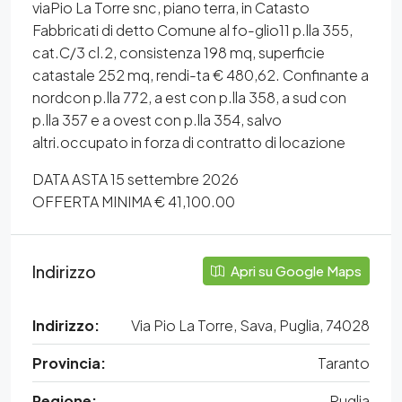
viaPio La Torre snc, piano terra, in Catasto
Fabbricati di detto Comune al fo-glio11 p.lla 355,
cat.C/3 cl.2, consistenza 198 mq, superficie
catastale 252 mq, rendi-ta € 480,62. Confinante a
nordcon p.lla 772, a est con p.lla 358, a sud con
p.lla 357 e a ovest con p.lla 354, salvo
altri.occupato in forza di contratto di locazione
DATA ASTA 15 settembre 2026
OFFERTA MINIMA € 41,100.00
Indirizzo
Apri su Google Maps
Indirizzo:
Via Pio La Torre, Sava, Puglia, 74028
Provincia:
Taranto
Regione:
Puglia