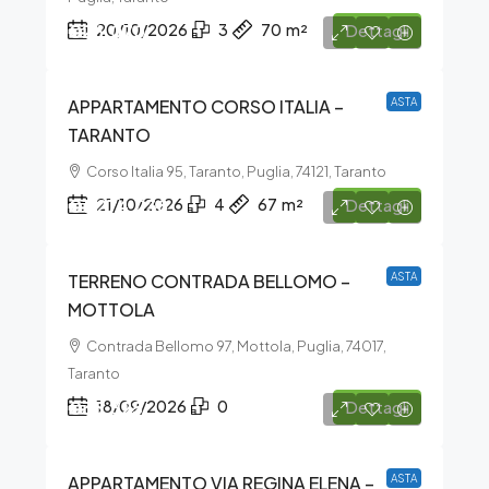
€26.070
20/10/2026
3
70
m²
Dettagli
APPARTAMENTO CORSO ITALIA –
ASTA
TARANTO
Corso Italia 95, Taranto, Puglia, 74121, Taranto
€1.274.238
21/10/2026
4
67
m²
Dettagli
TERRENO CONTRADA BELLOMO –
ASTA
MOTTOLA
Contrada Bellomo 97, Mottola, Puglia, 74017,
Taranto
€35.325
18/09/2026
0
Dettagli
APPARTAMENTO VIA REGINA ELENA –
ASTA