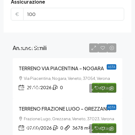
Assicurazione
€
Annunci Simili
€67.500
TERRENO VIA PIACENTINA – NOGARA
ASTA
Via Piacentina, Nogara, Veneto, 37054, Verona
€72.000
29/10/2026
0
Dettagli
TERRENO FRAZIONE LUGO – GREZZANA
ASTA
Frazione Lugo, Grezzana, Veneto, 37023, Verona
€47.250
07/10/2026
0
3678
m²
Dettagli