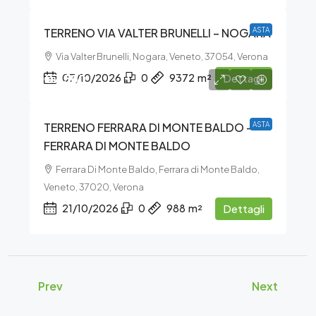
TERRENO VIA VALTER BRUNELLI – NOGARA
ASTA
Via Valter Brunelli, Nogara, Veneto, 37054, Verona
€7.500
07/10/2026
0
9372
m²
Dettagli
TERRENO FERRARA DI MONTE BALDO –
ASTA
FERRARA DI MONTE BALDO
Ferrara Di Monte Baldo, Ferrara di Monte Baldo,
Veneto, 37020, Verona
21/10/2026
0
988
m²
Dettagli
Prev
Next