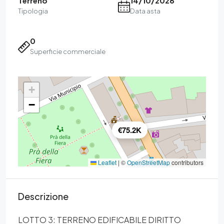
Terreno
14/10/2026
Tipologia
Data asta
0
Superficie commerciale
+
−
€75.2K
Leaflet
|
©
OpenStreetMap
contributors
Descrizione
LOTTO 3: TERRENO EDIFICABILE DIRITTO