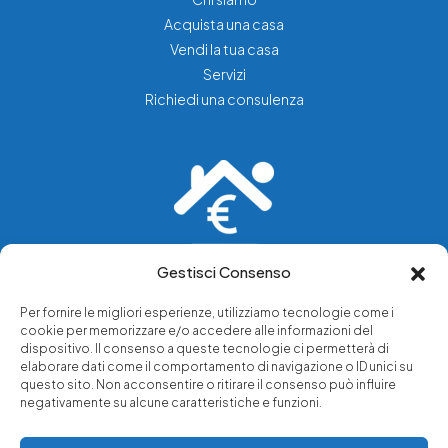
Acquista una casa
Vendi la tua casa
Servizi
Richiedi una consulenza
Gestisci Consenso
Vediamo soluzioni dove tu vedi problemi.
Per fornire le migliori esperienze, utilizziamo tecnologie come i
cookie per memorizzare e/o accedere alle informazioni del
Chi siamo
dispositivo. Il consenso a queste tecnologie ci permetterà di
elaborare dati come il comportamento di navigazione o ID unici su
Servizi di tutela legale
questo sito. Non acconsentire o ritirare il consenso può influire
Notizie e approfondimenti
negativamente su alcune caratteristiche e funzioni.
Richiedi una consulenza