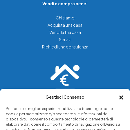
Vendi e compra bene!
Chi siamo
Acquista una casa
Vendi la tua casa
Servizi
Richiedi una consulenza
Gestisci Consenso
Vediamo soluzioni dove tu vedi problemi.
Per fornire le migliori esperienze, utilizziamo tecnologie come i
cookie per memorizzare e/o accedere alle informazioni del
Chi siamo
dispositivo. Il consenso a queste tecnologie ci permetterà di
elaborare dati come il comportamento di navigazione o ID unici su
Servizi di tutela legale
questo sito. Non acconsentire o ritirare il consenso può influire