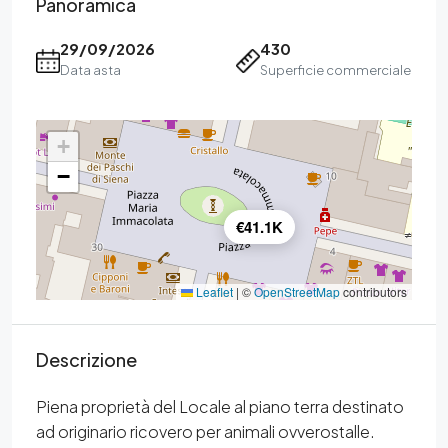
Panoramica
29/09/2026
430
Data asta
Superficie commerciale
+
−
€41.1K
Leaflet
|
©
OpenStreetMap
contributors
Descrizione
Piena proprietà del Locale al piano terra destinato
ad originario ricovero per animali ovverostalle.