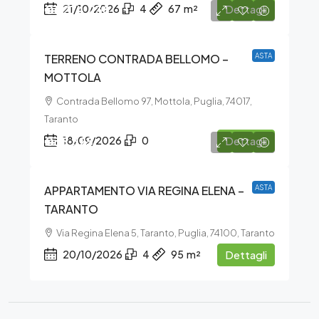
€1.274.238
21/10/2026
4
67
m²
Dettagli
TERRENO CONTRADA BELLOMO –
ASTA
MOTTOLA
Contrada Bellomo 97, Mottola, Puglia, 74017,
Taranto
€35.325
18/09/2026
0
Dettagli
APPARTAMENTO VIA REGINA ELENA –
ASTA
TARANTO
Via Regina Elena 5, Taranto, Puglia, 74100, Taranto
20/10/2026
4
95
m²
Dettagli