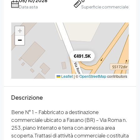
05/10/2026
0
Data asta
Superficie commerciale
+
−
€491.5K
Leaflet
|
©
OpenStreetMap
contributors
Descrizione
Bene N° 1 – Fabbricato a destinazione
commerciale ubicato a Fasano (BR) – Via Roma n.
253, piano Interrato e terra con annessa area
scoperta.Trattasi di attività commerciale costituita