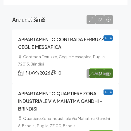
Annunci Simili
€1.001.472
APPARTAMENTO CONTRADA FERRUZZO –
ASTA
CEGLIE MESSAPICA
Contrada Ferruzzo, Ceglie Messapica, Puglia,
72013, Brindisi
€295.098
14/09/2026
0
Dettagli
APPARTAMENTO QUARTIERE ZONA
ASTA
INDUSTRIALE VIA MAHATMA GANDHI –
BRINDISI
Quartiere Zona Industriale Via Mahatma Gandhi
6, Brindisi, Puglia, 72100, Brindisi