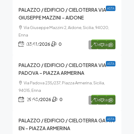
PALAZZO / EDIFICIO / CIELOTERRA VIA
ASTA
GIUSEPPE MAZZINI – AIDONE
Via Giuseppe Mazzini 2, Aidone, Sicilia, 94020,
Enna
€23.625
03/11/2026
0
Dettagli
PALAZZO / EDIFICIO / CIELOTERRA VIA
ASTA
PADOVA – PIAZZA ARMERINA
Via Padova 235/237, Piazza Armerina, Sicilia,
94015, Enna
€47.526
29/10/2026
0
Dettagli
PALAZZO / EDIFICIO / CIELOTERRA GATTA
ASTA
EN – PIAZZA ARMERINA