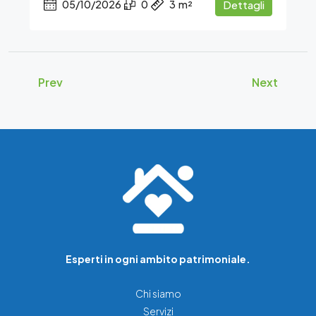
05/10/2026
0
3
m²
Dettagli
Prev
Next
Esperti in ogni ambito patrimoniale.
Chi siamo
Servizi