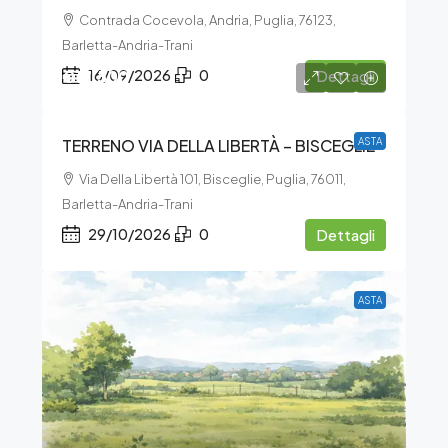
Contrada Cocevola, Andria, Puglia, 76123,
Barletta-Andria-Trani
€17.500
16/09/2026
0
Dettagli
TERRENO VIA DELLA LIBERTÀ – BISCEGLIE
ASTA
Via Della Libertà 101, Bisceglie, Puglia, 76011,
Barletta-Andria-Trani
29/10/2026
0
Dettagli
ASTA