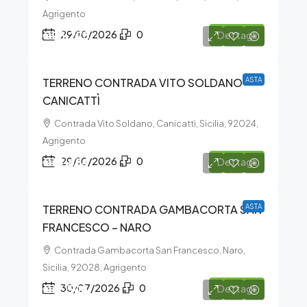
Agrigento
€95.273
29/10/2026
0
Dettagli
TERRENO CONTRADA VITO SOLDANO –
ASTA
CANICATTÌ
Contrada Vito Soldano, Canicattì, Sicilia, 92024,
Agrigento
€14.684
29/10/2026
0
Dettagli
TERRENO CONTRADA GAMBACORTA SAN
ASTA
FRANCESCO – NARO
Contrada Gambacorta San Francesco, Naro,
Sicilia, 92028, Agrigento
€17.508
30/07/2026
0
Dettagli