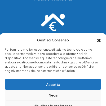
Gestisci Consenso
Vediamo soluzioni dove tu vedi problemi.
Per fornire le migliori esperienze, utilizziamo tecnologie come i
cookie per memorizzare e/o accedere alle informazioni del
Chi siamo
dispositivo. Il consenso a queste tecnologie ci permetterà di
elaborare dati come il comportamento di navigazione o ID unici su
Servizi di tutela legale
questo sito. Non acconsentire o ritirare il consenso può influire
Notizie e approfondimenti
negativamente su alcune caratteristiche e funzioni.
Richiedi una consulenza
Accetta
Nega
© 2025 - Copyright © Luffarelli Aste Immobiliari srl - P.IVA
14571101006 - Tutti i diritti riservati
Visualizza le preferenze