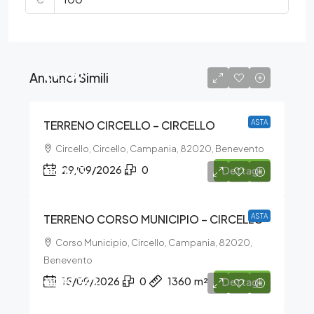
Annunci Simili
€9.797
TERRENO CIRCELLO – CIRCELLO
ASTA
Circello, Circello, Campania, 82020, Benevento
€6.643
29/09/2026
0
Dettagli
TERRENO CORSO MUNICIPIO – CIRCELLO
ASTA
Corso Municipio, Circello, Campania, 82020,
Benevento
€239.393
15/09/2026
0
1360
m²
Dettagli