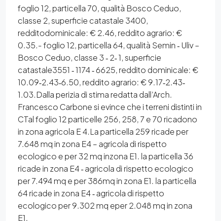
foglio 12, particella 70, qualità Bosco Ceduo,
classe 2, superficie catastale 3400,
redditodominicale: € 2.46, reddito agrario: €
0.35.- foglio 12, particella 64, qualità Semin ‐ Uliv –
Bosco Ceduo, classe 3 ‐ 2‐ 1, superficie
catastale3551 ‐ 1174 ‐ 6625, reddito dominicale: €
10.09‐2.43‐6.50, reddito agrario: € 9.17‐2.43‐
1.03.Dalla perizia di stima redatta dall’Arch.
Francesco Carbone si evince che i terreni distinti in
CTal foglio 12 particelle 256, 258, 7 e 70 ricadono
in zona agricola E 4.La particella 259 ricade per
7.648 mq in zona E4 – agricola di rispetto
ecologico e per 32 mq inzona E1. la particella 36
ricade in zona E4 ‐ agricola di rispetto ecologico
per 7.494 mq e per 386mq in zona E1. la particella
64 ricade in zona E4 ‐ agricola di rispetto
ecologico per 9.302 mq eper 2.048 mq in zona
E1.