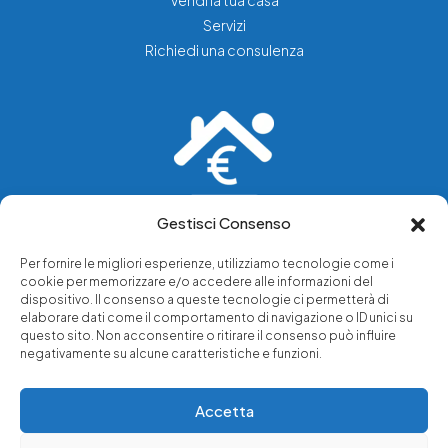
Vendi la tua casa
Servizi
Richiedi una consulenza
Gestisci Consenso
Vediamo soluzioni dove tu vedi problemi.
Per fornire le migliori esperienze, utilizziamo tecnologie come i
cookie per memorizzare e/o accedere alle informazioni del
Chi siamo
dispositivo. Il consenso a queste tecnologie ci permetterà di
elaborare dati come il comportamento di navigazione o ID unici su
Servizi di tutela legale
questo sito. Non acconsentire o ritirare il consenso può influire
Notizie e approfondimenti
negativamente su alcune caratteristiche e funzioni.
Richiedi una consulenza
Accetta