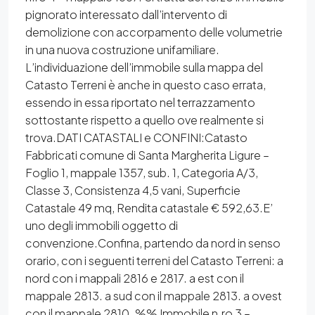
pignorato interessato dall’intervento di
demolizione con accorpamento delle volumetrie
in una nuova costruzione unifamiliare.
L’individuazione dell’immobile sulla mappa del
Catasto Terreni è anche in questo caso errata,
essendo in essa riportato nel terrazzamento
sottostante rispetto a quello ove realmente si
trova.DATI CATASTALI e CONFINI:Catasto
Fabbricati comune di Santa Margherita Ligure –
Foglio 1, mappale 1357, sub. 1, Categoria A/3,
Classe 3, Consistenza 4,5 vani, Superficie
Catastale 49 mq, Rendita catastale € 592,63.E’
uno degli immobili oggetto di
convenzione.Confina, partendo da nord in senso
orario, con i seguenti terreni del Catasto Terreni: a
nord con i mappali 2816 e 2817. a est con il
mappale 2813. a sud con il mappale 2813. a ovest
con il mappale 2810. %% Immobile n.ro 3 –