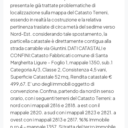
presenta le già trattate problematiche di
localizzazione sulla mappa del Catasto Terreni,
essendo in realtà la costruzione e la relativa
pertinenza traslate di circa metà del sedime verso
Nord-Est. considerando tale spostamento, la
particella catastale è direttamente contigua alla
strada carrabile via Giuntini.DATI CATASTALI e
CONFINI:Catasto Fabbricati comune di Santa
Margherita Ligure – Foglio 1, mappale 1350, sub.1
Categoria A/3, Classe 2, Consistenza 4,5 vani,
Superficie Catastale 52 mq, Rendita catastale €
499,67. E’ uno degli immobili oggetto di
convenzione.Confina, partendo da nord in senso
orario, con i seguenti terreni del Catasto Terreni: a
nord con i mappali 2816 e 2818. a est con il
mappale 2820. a sud con i mappali 2823 e 2821. a
ovest con i mappali 2813 e 2817. %% Immobile
n.ro 4 – mappale 1357. Si tratta del terzo immobile