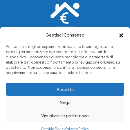
Gestisci Consenso
Vediamo soluzioni dove tu vedi problemi.
Per fornire le migliori esperienze, utilizziamo tecnologie come i
cookie per memorizzare e/o accedere alle informazioni del
Chi siamo
dispositivo. Il consenso a queste tecnologie ci permetterà di
elaborare dati come il comportamento di navigazione o ID unici su
Servizi di tutela legale
questo sito. Non acconsentire o ritirare il consenso può influire
Notizie e approfondimenti
negativamente su alcune caratteristiche e funzioni.
Richiedi una consulenza
Accetta
Nega
© 2025 - Copyright © Luffarelli Aste Immobiliari srl - P.IVA
14571101006 - Tutti i diritti riservati
Visualizza le preferenze
Immobiliare Luffarelli
Cookie Policy
Privacy Policy