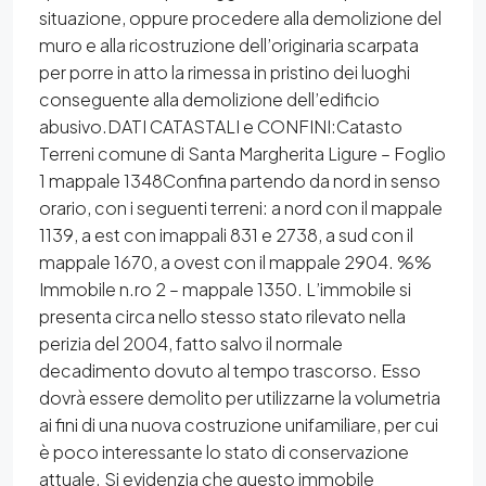
situazione, oppure procedere alla demolizione del
muro e alla ricostruzione dell’originaria scarpata
per porre in atto la rimessa in pristino dei luoghi
conseguente alla demolizione dell’edificio
abusivo.DATI CATASTALI e CONFINI:Catasto
Terreni comune di Santa Margherita Ligure – Foglio
1 mappale 1348Confina partendo da nord in senso
orario, con i seguenti terreni: a nord con il mappale
1139, a est con imappali 831 e 2738, a sud con il
mappale 1670, a ovest con il mappale 2904. %%
Immobile n.ro 2 – mappale 1350. L’immobile si
presenta circa nello stesso stato rilevato nella
perizia del 2004, fatto salvo il normale
decadimento dovuto al tempo trascorso. Esso
dovrà essere demolito per utilizzarne la volumetria
ai fini di una nuova costruzione unifamiliare, per cui
è poco interessante lo stato di conservazione
attuale. Si evidenzia che questo immobile