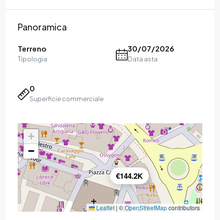
Panoramica
Terreno
30/07/2026
Tipologia
Data asta
0
Superficie commerciale
+
−
€144.2K
Leaflet
|
©
OpenStreetMap
contributors