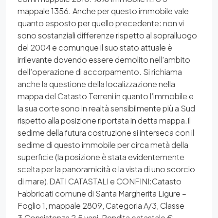
mappale 1356. Anche per questo immobile vale
quanto esposto per quello precedente: non vi
sono sostanziali differenze rispetto al sopralluogo
del 2004 e comunque il suo stato attuale è
irrilevante dovendo essere demolito nell’ambito
dell’operazione di accorpamento. Si richiama
anche la questione della localizzazione nella
mappa del Catasto Terreni in quanto l’immobile e
la sua corte sono in realtà sensibilmente più a Sud
rispetto alla posizione riportata in detta mappa.Il
sedime della futura costruzione si interseca con il
sedime di questo immobile per circa metà della
superficie (la posizione è stata evidentemente
scelta per la panoramicità e la vista di uno scorcio
di mare).DATI CATASTALI e CONFINI:Catasto
Fabbricati comune di Santa Margherita Ligure –
Foglio 1, mappale 2809, Categoria A/3, Classe
3,Consistenza 2,5 vani, Rendita catastale €