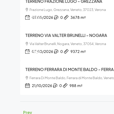
TERRENO FRAZIONE LUGO – GREZZANA
Frazione Lugo, Grezzana, Veneto, 37023, Verona
€47.250
07/10/2026
0
3678
m²
TERRENO VIA VALTER BRUNELLI – NOGARA
Via Valter Brunelli, Nogara, Veneto, 37054, Verona
€7.500
07/10/2026
0
9372
m²
TERRENO FERRARA DI MONTE BALDO – FERR
Ferrara Di Monte Baldo, Ferrara di Monte Baldo, Vene
21/10/2026
0
988
m²
Prev