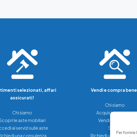
timenti selezionati, affari
Vendi e compra bene
assicurati!
Chi siamo
Chi siamo
Acquista una casa
Scopri le aste mobiliari
Vendi la tua casa
ccedi ai servizi sulle aste
Servizi
Per fornire
Richiedi una consulenza
Richiedi una consulenz