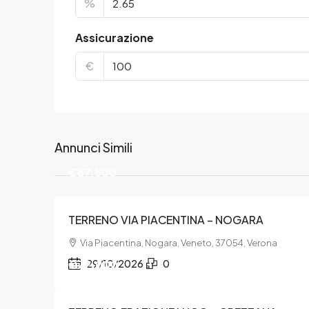
%
Assicurazione
€
Annunci Simili
€67.500
TERRENO VIA PIACENTINA – NOGARA
Via Piacentina, Nogara, Veneto, 37054, Verona
€72.000
29/10/2026
0