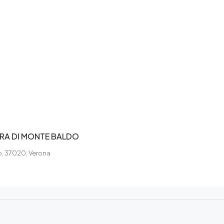
ARA DI MONTE BALDO
to, 37020, Verona