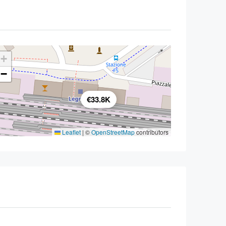
+
−
€33.8K
Leaflet
|
©
OpenStreetMap
contributors