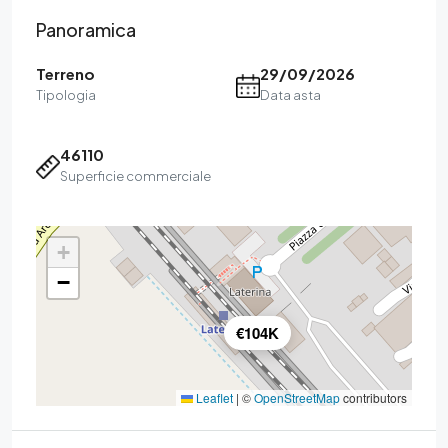
Panoramica
Terreno
29/09/2026
Tipologia
Data asta
46110
Superficie commerciale
+
−
€104K
Leaflet
|
©
OpenStreetMap
contributors