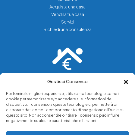
Acquista una casa
Vendi la tua casa
Servizi
Richiedi una consulenza
Gestisci Consenso
Vediamo soluzioni dove tu vedi problemi.
Per fornire le migliori esperienze, utilizziamo tecnologie come i
cookie per memorizzare e/o accedere alle informazioni del
Chi siamo
dispositivo. Il consenso a queste tecnologie ci permetterà di
elaborare dati come il comportamento di navigazione o ID unici su
Servizi di tutela legale
questo sito. Non acconsentire o ritirare il consenso può influire
Notizie e approfondimenti
negativamente su alcune caratteristiche e funzioni.
Richiedi una consulenza