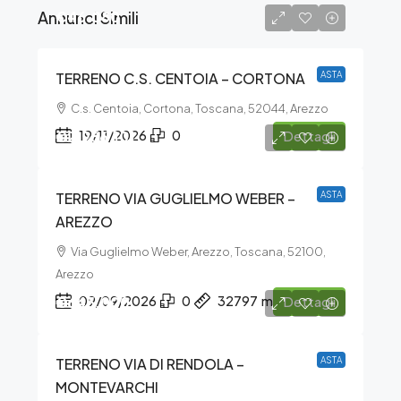
Annunci Simili
€46.080
TERRENO C.S. CENTOIA – CORTONA
ASTA
C.s. Centoia, Cortona, Toscana, 52044, Arezzo
€2.986.101
19/11/2026
0
Dettagli
TERRENO VIA GUGLIELMO WEBER –
ASTA
AREZZO
Via Guglielmo Weber, Arezzo, Toscana, 52100,
Arezzo
€645.000
09/09/2026
0
32797
m²
Dettagli
TERRENO VIA DI RENDOLA –
ASTA
MONTEVARCHI