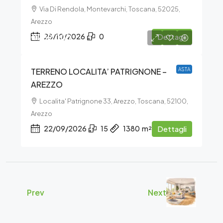
Via Di Rendola, Montevarchi, Toscana, 52025,
Arezzo
€289.000
28/10/2026
0
Dettagli
TERRENO LOCALITA’ PATRIGNONE –
ASTA
AREZZO
Localita' Patrignone 33, Arezzo, Toscana, 52100,
Arezzo
22/09/2026
15
1380
m²
Dettagli
Prev
Next