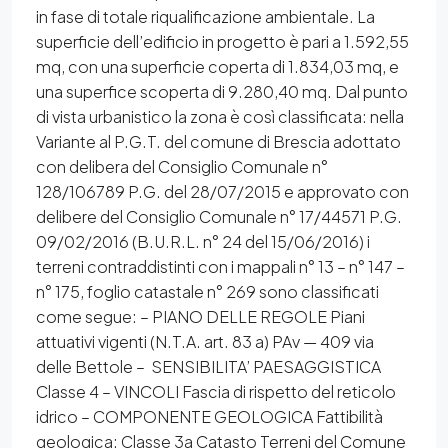
in fase di totale riqualificazione ambientale. La
superficie dell’edificio in progetto è pari a 1.592,55
mq, con una superficie coperta di 1.834,03 mq, e
una superfice scoperta di 9.280,40 mq. Dal punto
di vista urbanistico la zona è così classificata: nella
Variante al P.G.T. del comune di Brescia adottato
con delibera del Consiglio Comunale n°
128/106789 P.G. del 28/07/2015 e approvato con
delibere del Consiglio Comunale n° 17/44571 P.G.
09/02/2016 (B.U.R.L. n° 24 del 15/06/2016) i
terreni contraddistinti con i mappali n° 13 – n° 147 –
n° 175, foglio catastale n° 269 sono classificati
come segue: – PIANO DELLE REGOLE Piani
attuativi vigenti (N.T.A. art. 83 a) PAv — 409 via
delle Bettole – SENSIBILITA’ PAESAGGISTICA
Classe 4 – VINCOLI Fascia di rispetto del reticolo
idrico – COMPONENTE GEOLOGICA Fattibilità
geologica: Classe 3a Catasto Terreni del Comune