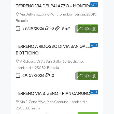
TERRENO VIA DEL PALAZZO – MONTIRONE
ASTA
Via Del Palazzo 97, Montirone, Lombardia, 25010,
Brescia
€2.700
29/09/2026
0
9
m²
Dettagli
TERRENO A RIDOSSO DI VIA SAN GALLO –
ASTA
BOTTICINO
A Ridosso Di Via San Gallo 165, Botticino,
Lombardia, 25082, Brescia
€101.391
09/09/2026
0
Dettagli
TERRENO VIA S. ZENO – PIAN CAMUNO
ASTA
Via S. Zeno 99/a, Pian Camuno, Lombardia,
25050, Brescia