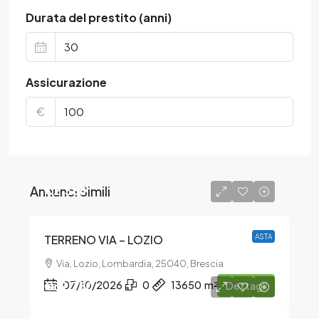
Durata del prestito (anni)
Assicurazione
€
Annunci Simili
€2.368
TERRENO VIA – LOZIO
ASTA
Via, Lozio, Lombardia, 25040, Brescia
€39.750
07/10/2026
0
13650
m²
Dettagli