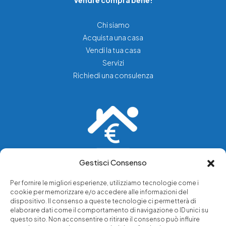
Vendi e compra bene!
Chi siamo
Acquista una casa
Vendi la tua casa
Servizi
Richiedi una consulenza
Gestisci Consenso
Vediamo soluzioni dove tu vedi problemi.
Per fornire le migliori esperienze, utilizziamo tecnologie come i
cookie per memorizzare e/o accedere alle informazioni del
Chi siamo
dispositivo. Il consenso a queste tecnologie ci permetterà di
elaborare dati come il comportamento di navigazione o ID unici su
Servizi di tutela legale
questo sito. Non acconsentire o ritirare il consenso può influire
Notizie e approfondimenti