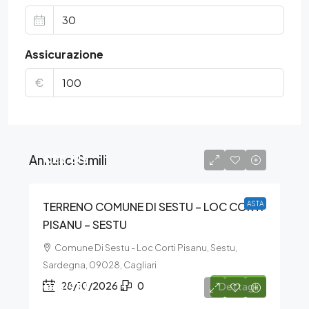
Assicurazione
€
Annunci Simili
€25.615
TERRENO COMUNE DI SESTU – LOC CORTI
ASTA
PISANU – SESTU
Comune Di Sestu - Loc Corti Pisanu, Sestu,
Sardegna, 09028, Cagliari
€10.939
28/10/2026
0
Dettagli