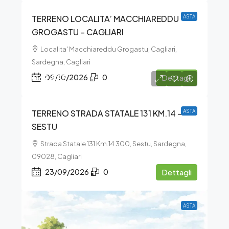
TERRENO LOCALITA’ MACCHIAREDDU
ASTA
GROGASTU – CAGLIARI
Localita' Macchiareddu Grogastu, Cagliari,
Sardegna, Cagliari
€69.525
09/10/2026
0
Dettagli
TERRENO STRADA STATALE 131 KM.14 –
ASTA
SESTU
Strada Statale 131 Km.14 300, Sestu, Sardegna,
09028, Cagliari
23/09/2026
0
Dettagli
ASTA