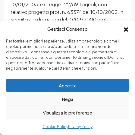
Gestisci Consenso
Per fornire le migliori esperienze, utilizziamo tecnologie come i
cookie per memorizzare e/o accedere alle informazioni del
dispositivo. Il consenso a queste tecnologie ci permetterà di
elaborare dati come il comportamento di navigazione o ID unici su
questo sito. Non acconsentire o ritirare il consenso può influire
negativamente su alcune caratteristiche e funzioni.
Accetta
Nega
Visualizza le preferenze
Immobiliare Luffarelli
Cookie Policy
Privacy Policy