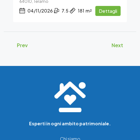
64010, Teramo
04/11/2026
7.5
181
m²
Dettagli
Prev
Next
Esperti in ogni ambito patrimoniale.
Chi siamo