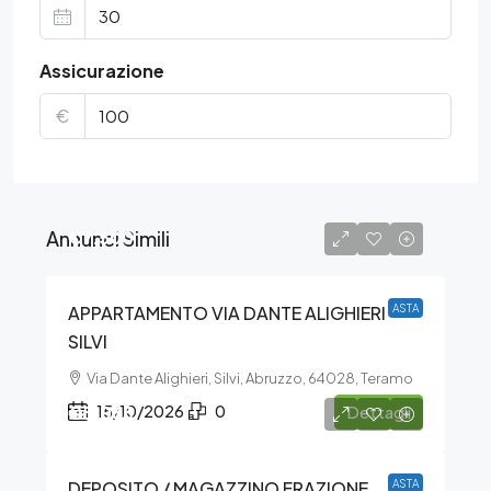
Assicurazione
€
Annunci Simili
€7.500
APPARTAMENTO VIA DANTE ALIGHIERI –
ASTA
SILVI
Via Dante Alighieri, Silvi, Abruzzo, 64028, Teramo
€5.063
15/10/2026
0
Dettagli
DEPOSITO / MAGAZZINO FRAZIONE
ASTA