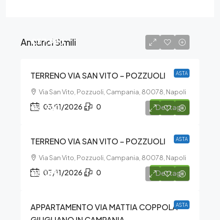
Annunci Simili
€37.950
TERRENO VIA SAN VITO – POZZUOLI
ASTA
Via San Vito, Pozzuoli, Campania, 80078, Napoli
€3.900
03/11/2026
0
Dettagli
TERRENO VIA SAN VITO – POZZUOLI
ASTA
Via San Vito, Pozzuoli, Campania, 80078, Napoli
€8.145
03/11/2026
0
Dettagli
APPARTAMENTO VIA MATTIA COPPOLA –
ASTA
GIUGLIANO IN CAMPANIA