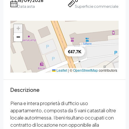
15/09/2026
0
Data asta
Superficie commerciale
+
−
€47.7K
Leaflet
|
©
OpenStreetMap
contributors
Descrizione
Piena e intera proprietà di ufficio uso
appartamento, composta da 5 vani catastali oltre
locale autorimessa. I beni risultano occupati con
contratto di locazione non opponibile alla