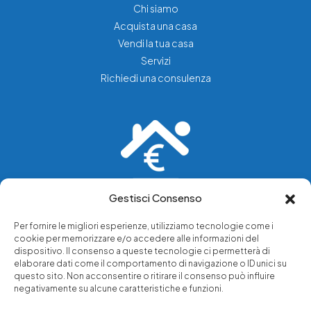
Chi siamo
Acquista una casa
Vendi la tua casa
Servizi
Richiedi una consulenza
Gestisci Consenso
Vediamo soluzioni dove tu vedi problemi.
Per fornire le migliori esperienze, utilizziamo tecnologie come i
cookie per memorizzare e/o accedere alle informazioni del
Chi siamo
dispositivo. Il consenso a queste tecnologie ci permetterà di
elaborare dati come il comportamento di navigazione o ID unici su
Servizi di tutela legale
questo sito. Non acconsentire o ritirare il consenso può influire
Notizie e approfondimenti
negativamente su alcune caratteristiche e funzioni.
Richiedi una consulenza