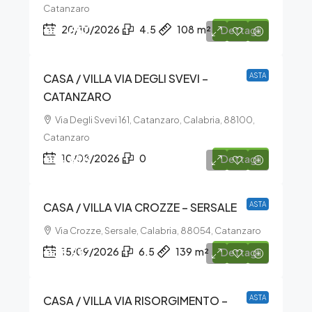
Catanzaro
€12.657
20/10/2026
4.5
108
m²
Dettagli
CASA / VILLA VIA DEGLI SVEVI –
ASTA
CATANZARO
Via Degli Svevi 161, Catanzaro, Calabria, 88100,
Catanzaro
€14.896
10/08/2026
0
Dettagli
CASA / VILLA VIA CROZZE – SERSALE
ASTA
Via Crozze, Sersale, Calabria, 88054, Catanzaro
€38.977
15/09/2026
6.5
139
m²
Dettagli
CASA / VILLA VIA RISORGIMENTO –
ASTA