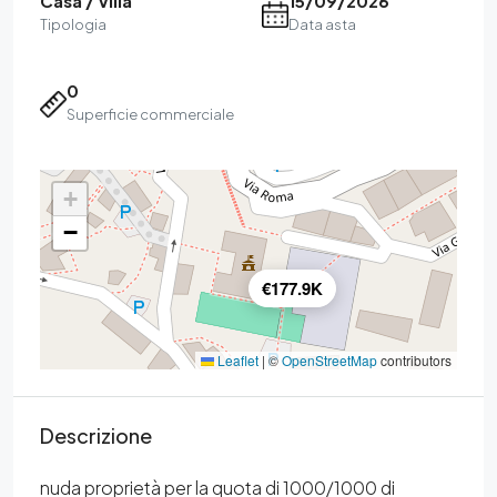
Casa / Villa
15/09/2026
Tipologia
Data asta
0
Superficie commerciale
+
−
€177.9K
Leaflet
|
©
OpenStreetMap
contributors
Descrizione
nuda proprietà per la quota di 1000/1000 di