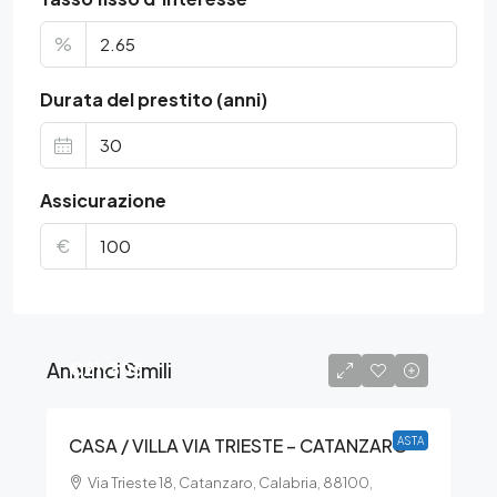
%
Durata del prestito (anni)
Assicurazione
€
Annunci Simili
€21.303
CASA / VILLA VIA TRIESTE – CATANZARO
ASTA
Via Trieste 18, Catanzaro, Calabria, 88100,